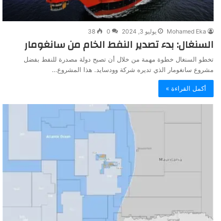
Mohamed Eka
يوليو 3, 2024
0
38
السنغال: بدء تصدير النفط الخام من سانغومار
تخطو السنغال خطوة مهمة من خلال أن تصبح دولة مصدرة للنفط بفضل
مشروع سانغومار الذي تديره شركة وودسايد. هذا المشروع…
أكمل القراءة »