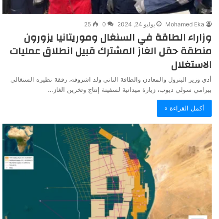
Mohamed Eka
يوليو 24, 2024
0
25
وزاراء الطاقة في السنغال وموريتانيا يزورون
منطقة حقل الغاز المشترك قبيل انطلاق عمليات
الاستغلال
أدي وزير البترول والمعادن والطاقة الناني ولد اشروقه، رفقة نظيره السنغالي
بيرامي سولي ديوب، زيارة ميدانية لسفينة إنتاج وتخزين الغاز…
أكمل القراءة »