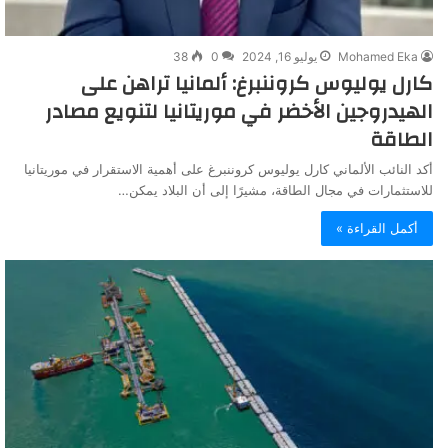
Mohamed Eka
يوليو 16, 2024
0
38
كارل يوليوس كروننبرغ: ألمانيا تراهن على
الهيدروجين الأخضر في موريتانيا لتنويع مصادر
الطاقة
أكد النائب الألماني كارل يوليوس كروننبرغ على أهمية الاستقرار في موريتانيا
للاستثمارات في مجال الطاقة، مشيرًا إلى أن البلاد يمكن…
أكمل القراءة »