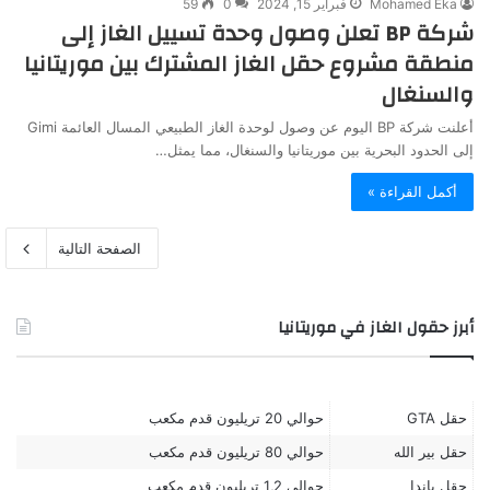
Mohamed Eka
فبراير 15, 2024
0
59
شركة BP تعلن وصول وحدة تسييل الغاز إلى
منطقة مشروع حقل الغاز المشترك بين موريتانيا
والسنغال
أعلنت شركة BP اليوم عن وصول لوحدة الغاز الطبيعي المسال العائمة Gimi
إلى الحدود البحرية بين موريتانيا والسنغال، مما يمثل…
أكمل القراءة »
الصفحة التالية
أبرز حقول الغاز في موريتانيا
حقل GTA
حوالي 20 تريليون قدم مكعب
حقل بير الله
حوالي 80 تريليون قدم مكعب
حقل باندا
حوالي 1,2 تريليون قدم مكعب