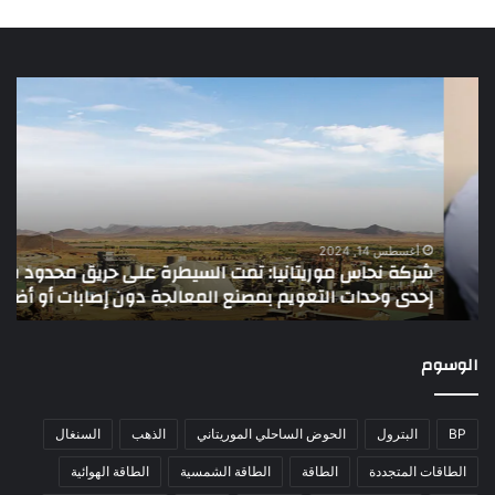
شركة
غانا
نحاس
تدش
موريتانيا:
مصف
تمت
للذ
السيطرة
بطا
على
إنت
حريق
يوم
محدود
تص
أغسطس 14, 2024
شركة نحاس موريتانيا: تمت السيطرة على حريق محدود في
في
00
إحدى وحدات التعويم بمصنع المعالجة دون إصابات أو أضرار
ك
إحدى
كيل
وحدات
جرا
التعويم
الوسوم
بمصنع
المعالجة
دون
BP
البترول
الحوض الساحلي الموريتاني
الذهب
السنغال
إصابات
أو
الطاقات المتجددة
الطاقة
الطاقة الشمسية
الطاقة الهوائية
أضرار