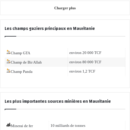
v
z
n
q
o
Charger plus
i
s
u
i
è
l
e
r
r
a
A
l
Les champs gaziers principaux en Mauritanie
e
z
x
e
s
o
é
s
n
e
c
e
s
o
d
environ 20 000 TCF
Champ GTA
u
n
e
r
t
environ 80 000 TCF
Champ de Bir Allah
f
l
r
l
environ 1,2 TCF
Champ Panda
e
a
o
G
t
t
a
s
t
z
p
a
e
é
Les plus importantes sources minières en Mauritanie
t
t
t
i
l
r
o
e
o
n
s
l
d
10 milliards de tonnes
Minerai de fer
É
i