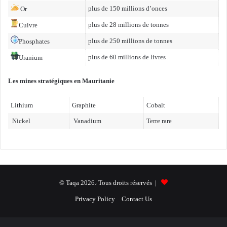
e
n
plus de 150 millions d’onces
Or
e
l
e
r
’
plus de 28 millions de tonnes
Cuivre
r
s
u
g
plus de 250 millions de tonnes
e
Phosphates
s
i
t
i
plus de 60 millions de livres
Uranium
e
g
n
s
a
e
R
Les mines stratégiques en Mauritanie
z
d
e
i
e
n
e
Lithium
Graphite
Cobalt
t
o
r
r
Nickel
Vanadium
Terre rare
u
s
a
v
i
e
t
l
e
a
m
b
e
© Taqa 2026، Tous droits réservés |
l
n
e
Privacy Policy
Contact Us
t
s
a
é