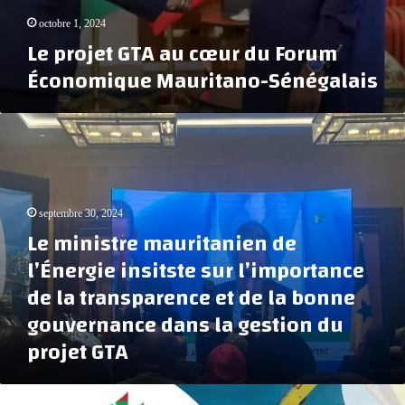
u
e
e
r
octobre 1, 2024
l
d
Le projet GTA au cœur du Forum
s
u
d
Économique Mauritano-Sénégalais
F
i
o
v
r
L
i
u
e
d
m
m
e
É
i
n
c
n
d
o
septembre 30, 2024
i
e
n
Le ministre mauritanien de
s
s
o
t
p
l’Énergie insitste sur l’importance
m
r
o
i
de la transparence et de la bonne
e
u
q
m
gouvernance dans la gestion du
r
u
a
l
projet GTA
e
u
e
M
r
s
a
i
s
F
u