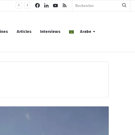
Facebook
Linkedin
YouTube
RSS
Rech
ines
Articles
Interviews
Arabe